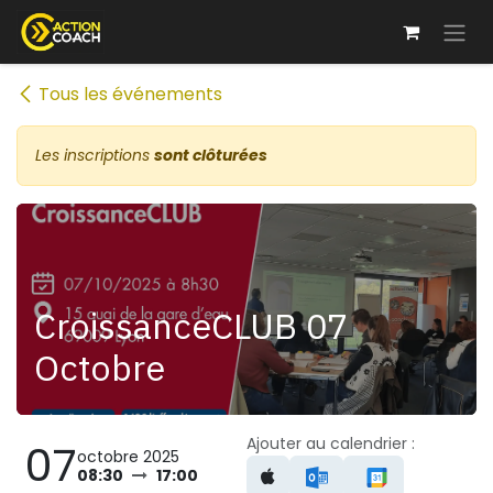
Se rendre au contenu
Tous les événements
Les inscriptions
sont clôturées
CroissanceCLUB 07
Octobre
Ajouter au calendrier :
07
octobre 2025
08:30
17:00