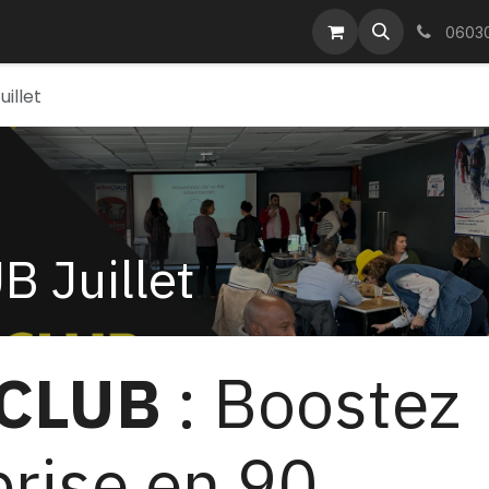
vénements
Blog
MasterCLASS
Aide
Contactez-nous
06030
illet
 Juillet
CLUB
: Boostez
prise en 90