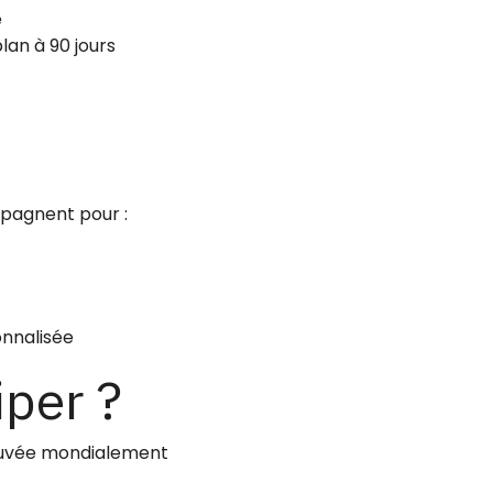
e
plan à 90 jours
mpagnent pour :
onnalisée
iper ?
uvée mondialement