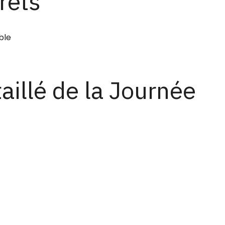
rets
ble
illé de la Journée